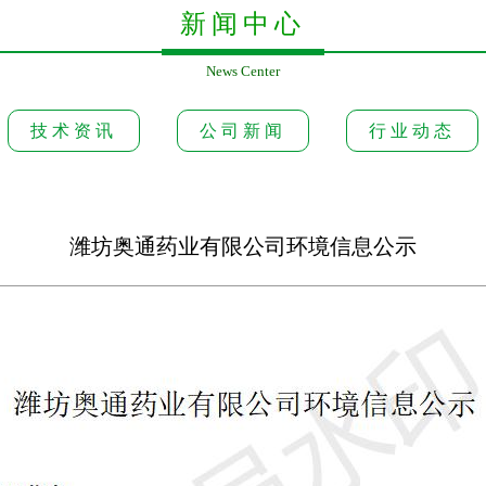
新闻中心
News Center
技术资讯
公司新闻
行业动态
潍坊奥通药业有限公司环境信息公示