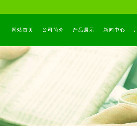
网站首页
公司简介
产品展示
新闻中心